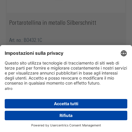
Portarotellina in metallo Silberschnitt
Art. no.: BO432.1C
Contenuto della confezione: 1 Pezzo
Etichetta angolare: Senza
Tipo di ruota: 487 488
Versione: Con foro per pressore