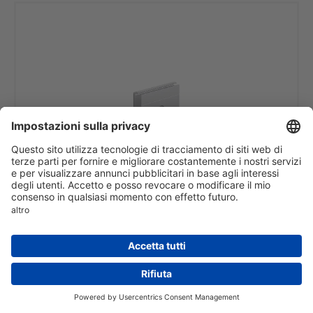
Profilo di serraggio del vetro, pezzo di serraggio
Art. no.: BO5201906
Contenuto della confezione: 1 Pezzo
Spessore del vetro: 10 - 10,76 mm