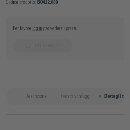
Codice prodotto:
BO422.080
Per favore
log in
per vedere i prezzi.
NEL CARRELLO
Descrizione
I vostri vantaggi
Dettagli tec