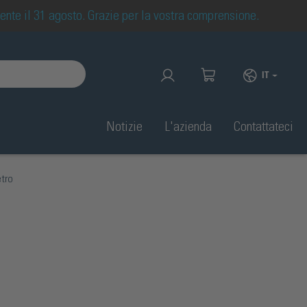
mente il 31 agosto. Grazie per la vostra comprensione.
IT
Notizie
L'azienda
Contattateci
etro