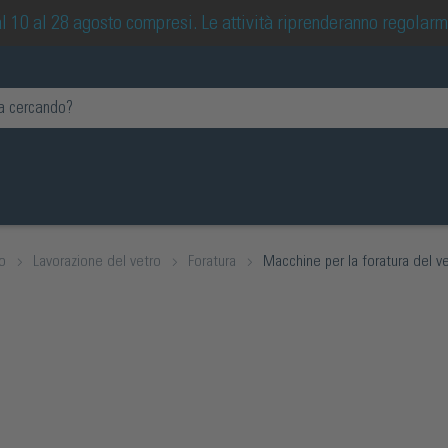
 dal 10 al 28 agosto compresi. Le attività riprenderanno regolar
io
Lavorazione del vetro
Foratura
Macchine per la foratura del v