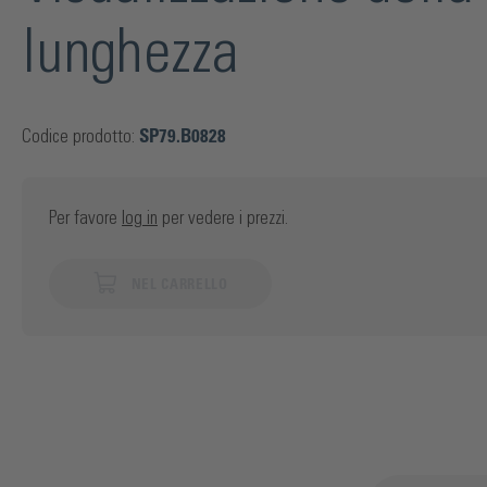
lunghezza
Codice prodotto:
SP79.B0828
Per favore
log in
per vedere i prezzi.
NEL CARRELLO