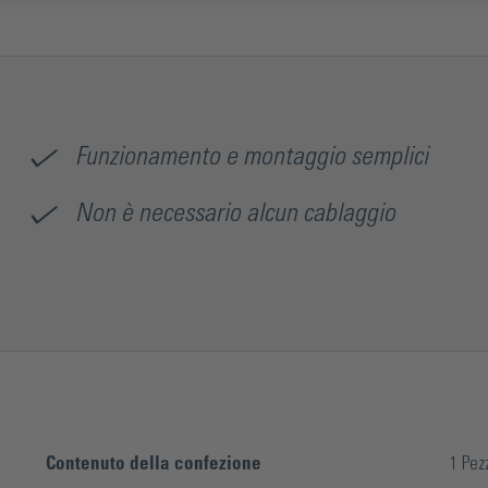
incrementale e funzione di impostazione, valore di riferimento reg
funzionamento in mm o pollici). Grazie all'economico display LCD,
ininterrottamente fino a 1 anno* (*a seconda della qualità della bat
retro dell'indicatore. Se la batteria (standard 1,5 V baby cell) viene 
vengono conservati, ad eccezione del valore attuale.
Funzionamento e montaggio semplici
Non è necessario alcun cablaggio
Contenuto della confezione
1 Pez