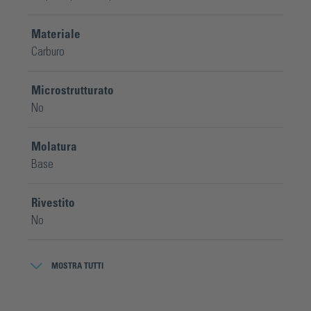
Materiale
Carburo
Microstrutturato
No
Molatura
Base
Rivestito
No
Spessore materiale
MOSTRA TUTTI
0,65 mm