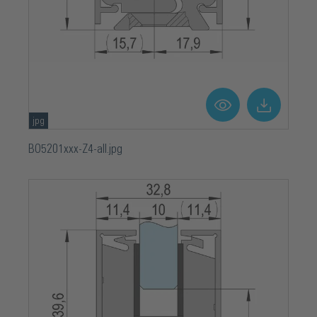
jpg
BO5201xxx-Z4-all.jpg