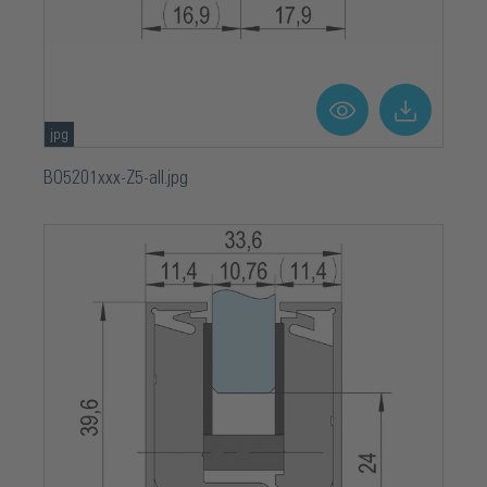
jpg
BO5201xxx-Z5-all.jpg