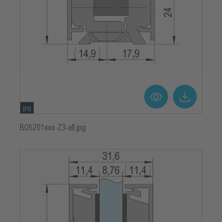
jpg
BO5201xxx-Z3-all.jpg