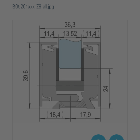
BO5201xxx-Z8-all.jpg