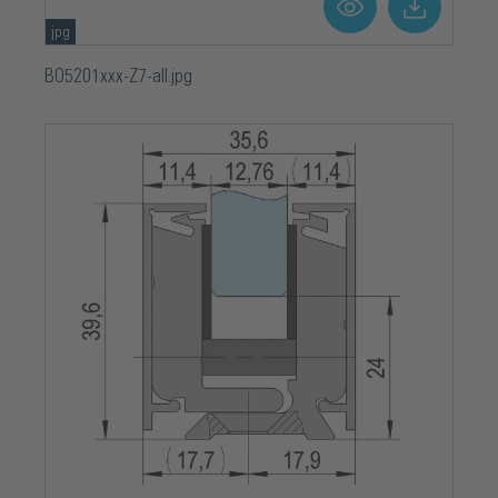
jpg
BO5201xxx-Z7-all.jpg