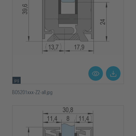
jpg
BO5201xxx-Z2-all.jpg