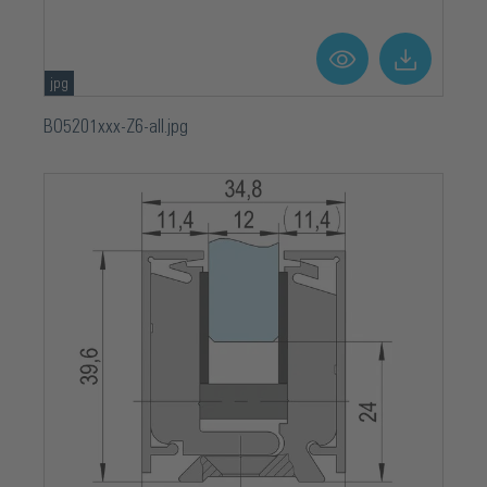
jpg
BO5201xxx-Z6-all.jpg