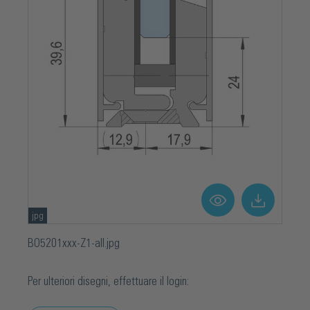
jpg
BO5201xxx-Z1-all.jpg
Per ulteriori disegni, effettuare il login: