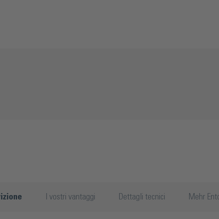
izione
I vostri vantaggi
Dettagli tecnici
Mehr Ent