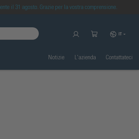
mente il 31 agosto. Grazie per la vostra comprensione.
IT
Notizie
L'azienda
Contattateci