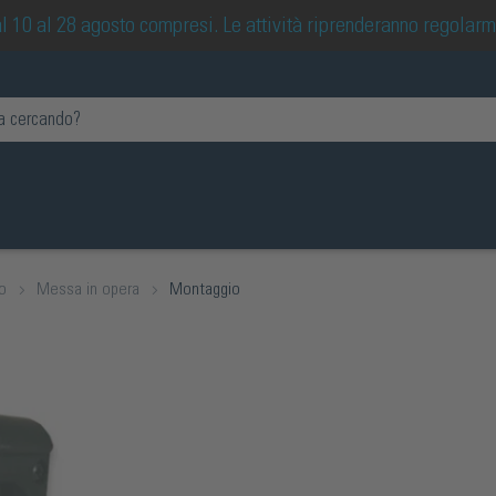
 dal 10 al 28 agosto compresi. Le attività riprenderanno regolar
io
Messa in opera
Montaggio