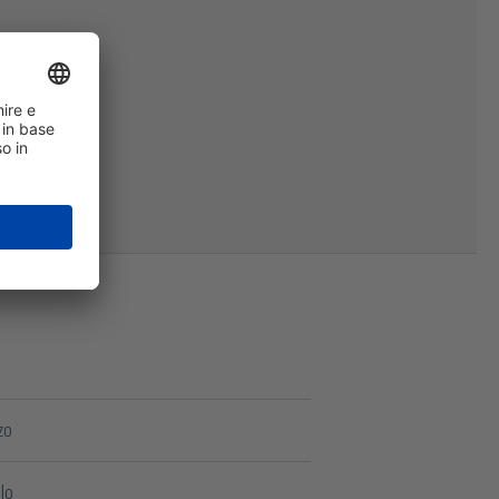
zo
lo