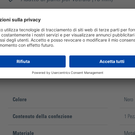
Adatto ai punti per cornici (16 mm)
Potenza regolabile
Colore
Nero
Contenuto della confezione
1 Pez
Materiale
Metal