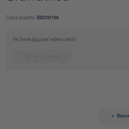
Codice prodotto:
BO3701100
Per favore
log in
per vedere i prezzi.
NEL CARRELLO
Descr