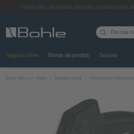
I nostri uffici resteranno chiusi per la pausa estiva
ipale
Salta alla ricerca
Negozio online
Mondo dei prodotti
Servizio
Bohle Italia s.r.l - Home
Negozio online
Forniture per il laborator
Salta la galleria di immagini