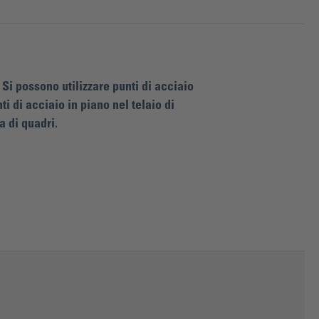
Si possono utilizzare punti di acciaio
i di acciaio in piano nel telaio di
a di quadri.