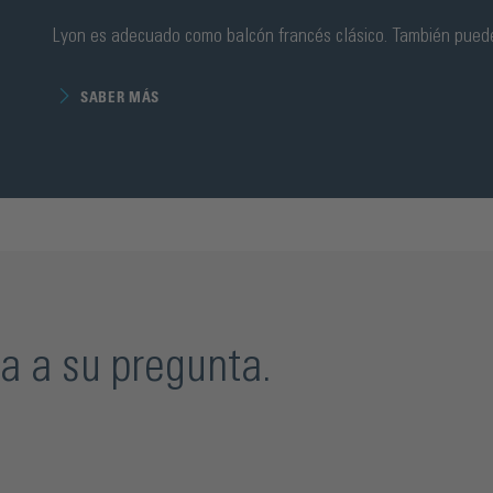
Lyon es adecuado como balcón francés clásico. También puede
SABER MÁS
a a su pregunta.