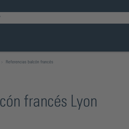
Referencias balcón francés
lcón francés Lyon