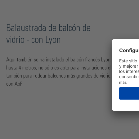
Balaustrada de balcón de
vidrio - con Lyon
Aquí también se ha instalado el balcón francés Lyon. Con vanos d
hasta 4 metros, no sólo es apto para instalaciones clásicas, sino
también para rodear balcones más grandes de vidrio. Por supuesto
con AbP.