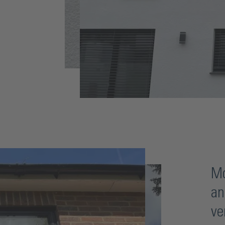
Mo
an
ve