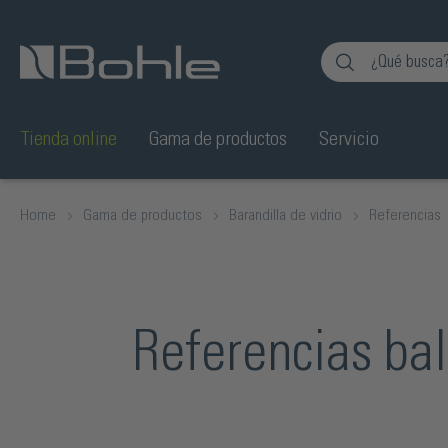
al
Saltar a la búsqueda
Tienda online
Gama de productos
Servicio
Home
Gama de productos
Barandilla de vidrio
Referencias
Referencias ba