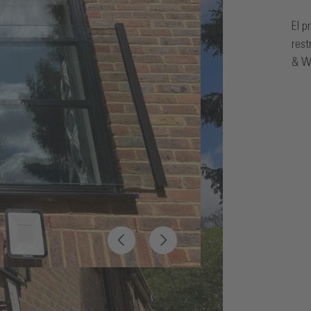
El p
rest
& Wi