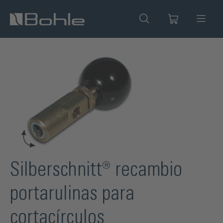
enido principal
Omitir galería de imágenes
Silberschnitt® recambio
portarulinas para
cortacírculos