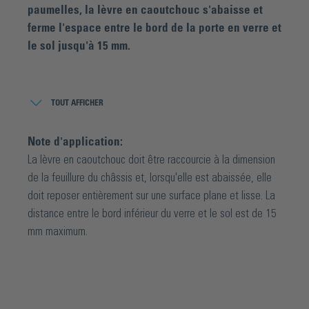
paumelles, la lèvre en caoutchouc s'abaisse et
ferme l'espace entre le bord de la porte en verre et
le sol jusqu'à 15 mm.
Le joint d'abaissement convient à toutes les portes en
verre à partir d'une épaisseur de verre de 6 mm et réduit le
TOUT AFFICHER
bruit jusqu'à 42 dB. L'adaptation à la largeur de la porte se
fait facilement par raccourcissement. Il est possible de
Note d'application:
raccourcir jusqu'à 125 mm et donc de passer sans
La lèvre en caoutchouc doit être raccourcie à la dimension
transition à la longueur standard suivante. Le contre-profil
de la feuillure du châssis et, lorsqu'elle est abaissée, elle
en aluminium de la même couleur recouvre de manière
doit reposer entièrement sur une surface plane et lisse. La
décorative la surface de collage du joint abaissé et assure
distance entre le bord inférieur du verre et le sol est de 15
ainsi un aspect uniforme. De plus, le joint peut être
mm maximum.
facilement converti de DIN gauche à DIN droite