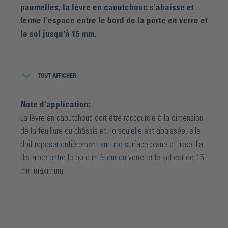
paumelles, la lèvre en caoutchouc s'abaisse et
ferme l'espace entre le bord de la porte en verre et
le sol jusqu'à 15 mm.
Le joint d'abaissement convient à toutes les portes en
verre à partir d'une épaisseur de verre de 6 mm et réduit le
TOUT AFFICHER
bruit jusqu'à 42 dB. L'adaptation à la largeur de la porte se
fait facilement par raccourcissement. Il est possible de
Note d'application:
raccourcir jusqu'à 125 mm et donc de passer sans
La lèvre en caoutchouc doit être raccourcie à la dimension
transition à la longueur standard suivante. Le contre-profil
de la feuillure du châssis et, lorsqu'elle est abaissée, elle
en aluminium de la même couleur recouvre de manière
doit reposer entièrement sur une surface plane et lisse. La
décorative la surface de collage du joint abaissé et assure
distance entre le bord inférieur du verre et le sol est de 15
ainsi un aspect uniforme. De plus, le joint peut être
mm maximum.
facilement converti de DIN gauche à DIN droite