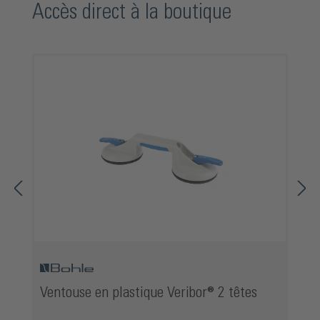
Ignorer la galerie de produits
Accès direct à la boutique
Ventouse en plastique Veribor® 2 têtes