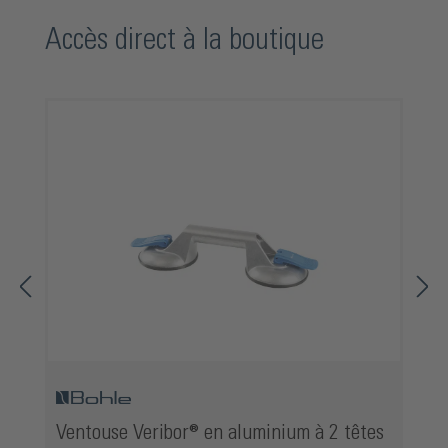
Ignorer la galerie de produits
Accès direct à la boutique
Ventouse Veribor® en aluminium à 2 têtes