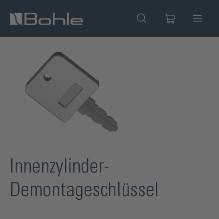
alt springen
Bildergalerie überspringen
Innenzylinder-
Demontageschlüssel