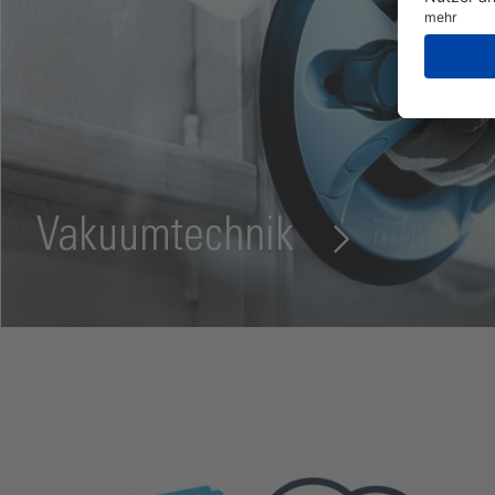
PRODUKTWELT BAD & DUSCHE
GLASGELÄNDER
PRODUKTWELT INNEN- & AUSSENAUSBAU
Vakuumtechnik
MEHR ERFAHREN