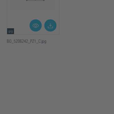
jpg
BO_5206242_PZ1_C.jpg