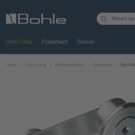
en
Zur Suche springen
Online-Shop
Produktwelt
Service
Home
Online-Shop
Werkstattbedarf
Glaskleben
Beschl
Bildergalerie überspringen