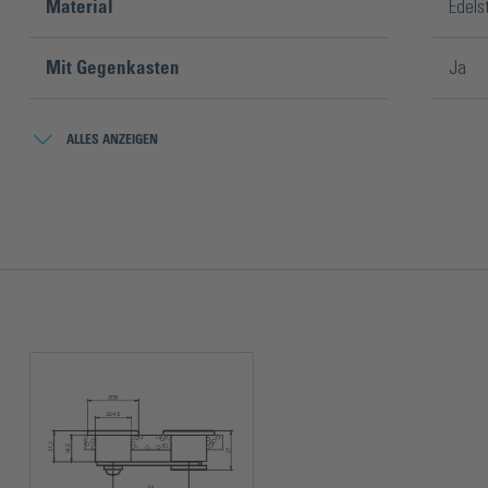
Material
Edels
Mit Gegenkasten
Ja
Montageart
Gekle
ALLES ANZEIGEN
Montageposition
Ein- 
Oberfläche
Gebür
Schließung
Gleic
Türart
Ansch
Verpackungsinhalt
1 Stü