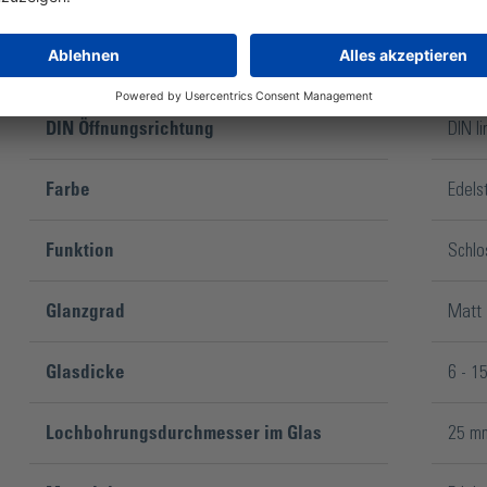
Ausführung
Zweif
Befestigungsart
Verkl
DIN Öffnungsrichtung
DIN l
Farbe
Edels
Funktion
Schlo
Glanzgrad
Matt
Glasdicke
6 - 1
Lochbohrungsdurchmesser im Glas
25 m