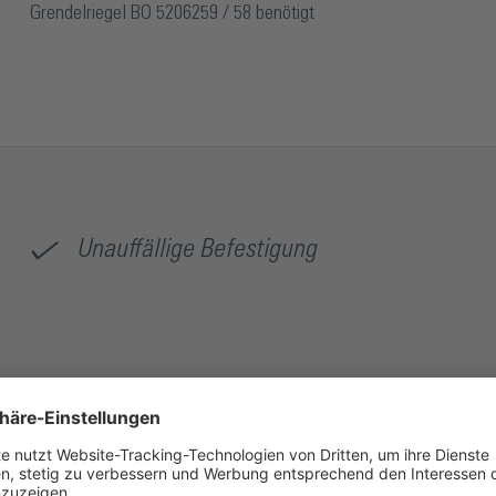
Grendelriegel BO 5206259 / 58 benötigt
Unauffällige Befestigung