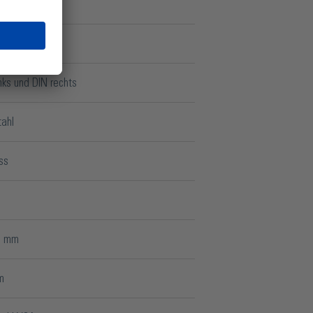
lügelig
ebt
inks und DIN rechts
tahl
ss
5 mm
m