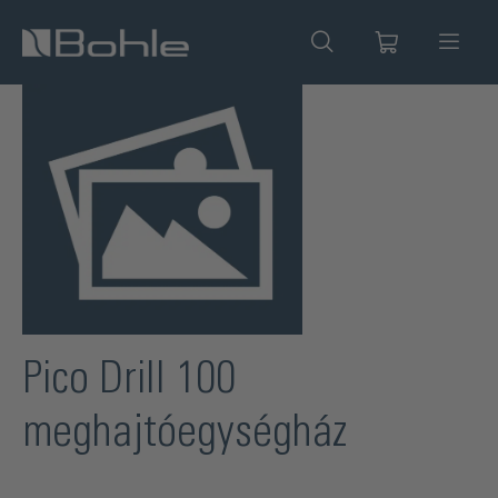
 tartalomra
Képgaléria kihagyása
Pico Drill 100
meghajtóegységház