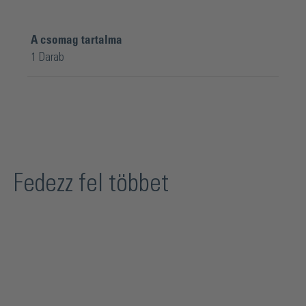
A csomag tartalma
1 Darab
Fedezz fel többet
Termékgaléria kihagyása