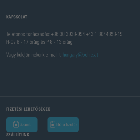
KAPCSOLAT
Telefonos tanácsadás: +36 30 3938-994 +43 1 8044853-19
H-Cs 8 - 17 óráig és P 8 - 13 óráig
Vagy küldjön nekünk e-mail-t:
hungary@bohle.at
FIZETÉSI LEHETŐSÉGEK
Számla
Előre fizetés
SZÁLLÍTUNK