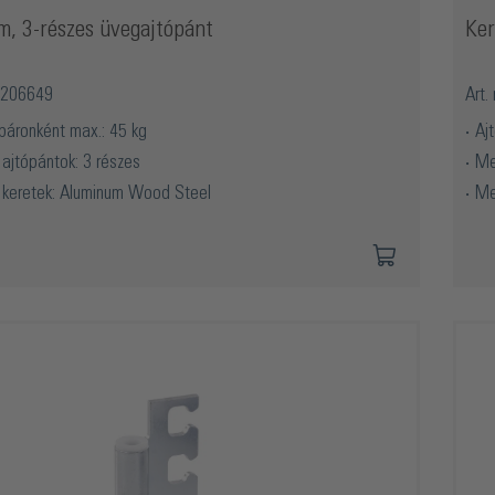
m, 3-részes üvegajtópánt
Ker
O5206649
Art.
 páronként max.: 45 kg
Aj
ajtópántok: 3 részes
Me
 keretek: Aluminum Wood Steel
Me