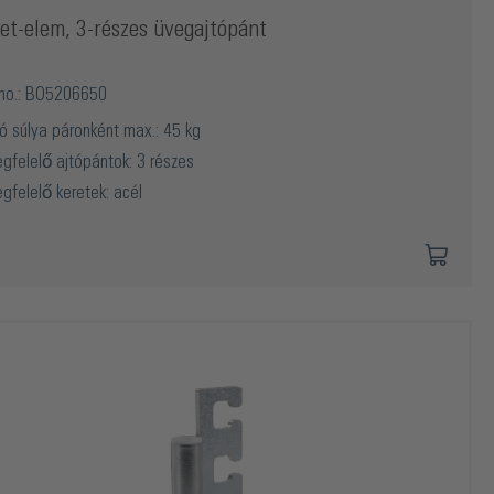
et-elem, 3-részes üvegajtópánt
 no.: BO5206650
tó súlya páronként max.: 45 kg
gfelelő ajtópántok: 3 részes
gfelelő keretek: acél