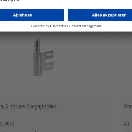
m, 2-részes üvegajtópánt
Ker
O5206643
Art.