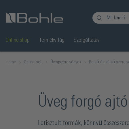
Ugrás a kereséshez
Online shop
Termékvilág
Szolgáltatás
Home
Online bolt
Üvegszerelvények
Belső és külső szerel
Üveg forgó ajtó
Letisztult formák, könnyű összesze