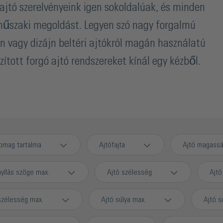
ajtó szerelvényeink igen sokoldalúak, és minden
műszaki megoldást. Legyen szó nagy forgalmú
 vagy dizájn beltéri ajtókról magán használatú
tott forgó ajtó rendszereket kínál egy kézből.
omag tartalma
Ajtófajta
Ajtó magass
nyílás szöge max.
Ajtó szélesség
Ajtó
szélesség max.
Ajtó súlya max.
Ajtó s