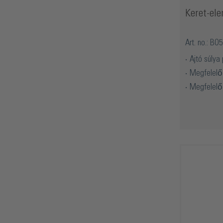
Keret-ele
Art. no.: B
Ajtó súlya
Megfelelő 
Megfelelő