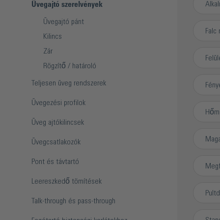
Alkal
Üvegajtó szerelvények
Üvegajtó pánt
Falc
Kilincs
Zár
Felül
Rögzítő / határoló
Teljesen üveg rendszerek
Fény
Üvegezési profilok
Hőmér
Üveg ajtókilincsek
Mag
Üvegcsatlakozók
Pont és távtartó
Megf
Leereszkedő tömítések
Pult
Talk-through és pass-through