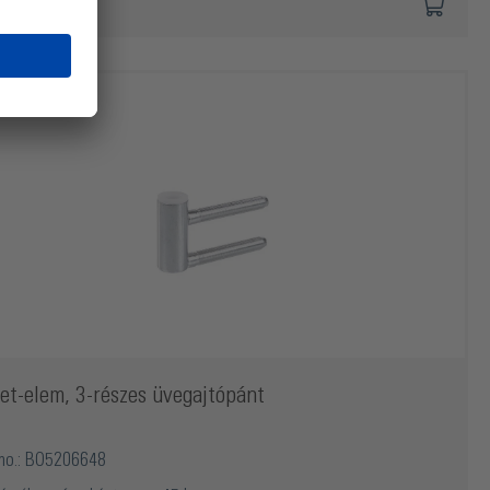
et-elem, 3-részes üvegajtópánt
 no.: BO5206648