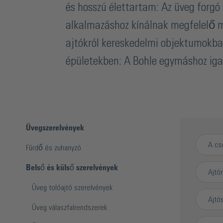
és hosszú élettartam: Az üveg forgó 
alkalmazáshoz kínálnak megfelelő 
ajtókról kereskedelmi objektumokban
épületekben: A Bohle egymáshoz igazí
Üvegszerelvények
A cs
Fürdő és zuhanyzó
Belső és külső szerelvények
Ajtó
Üveg tolóajtó szerelvények
Ajtó
Üveg válaszfalrendszerek