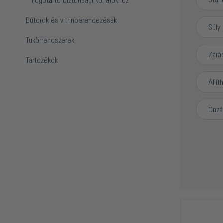
Stan
Fogótartó biztonsági korlátokhoz
Bútorok és vitrinberendezések
Súly
Tükörrendszerek
Zárá
Tartozékok
Állít
Önzá