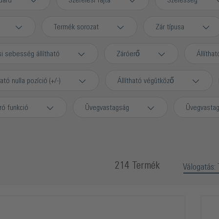
dard
Szerelési fajta
Szélesség
Termék sorozat
Zár típusa
si sebesség állítható
Záróerő
Állíthat
ható nulla pozíció (+/-)
Állítható végütköző
ró funkció
Üvegvastagság
Üvegvasta
214 Termék
Válogatás: 