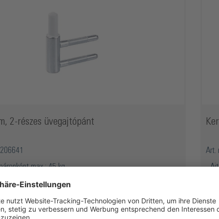
m, 2-részes üvegajtópánt
Ker
O5206641
Art.
 páronként max.: 45 kg
Aj
ajtópántok: 2 részes
Me
keretek: fa
Me