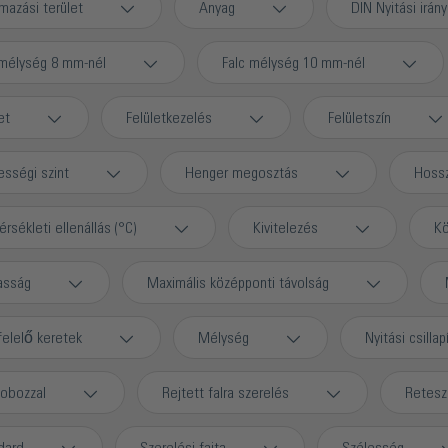
mazási terület
Anyag
DIN Nyitási irány
 mélység 8 mm-nél
Falc mélység 10 mm-nél
et
Felületkezelés
Felületszín
ességi szint
Henger megosztás
Hoss
sékleti ellenállás (°C)
Kivitelezés
Kö
asság
Maximális középponti távolság
elelő keretek
Mélység
Nyitási csillap
dobozzal
Rejtett falra szerelés
Retesz