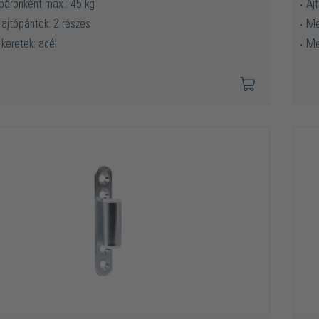
 páronként max.: 45 kg
Aj
ajtópántok: 2 részes
Me
keretek: acél
Me