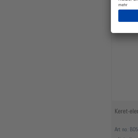
Keret-ele
Art. no.: B