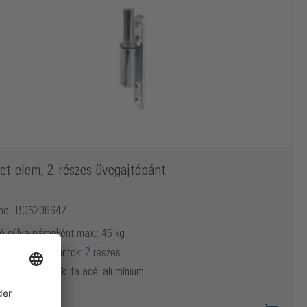
et-elem, 2-részes üvegajtópánt
 no.: BO5206642
tó súlya páronként max.: 45 kg
gfelelő ajtópántok: 2 részes
gfelelő keretek: fa acél alumínium