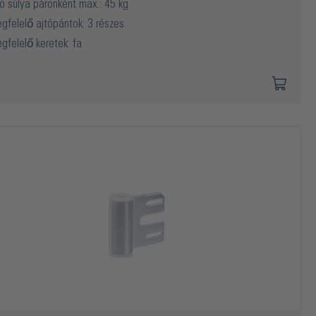
tó súlya páronként max.: 45 kg
gfelelő ajtópántok: 3 részes
gfelelő keretek: fa