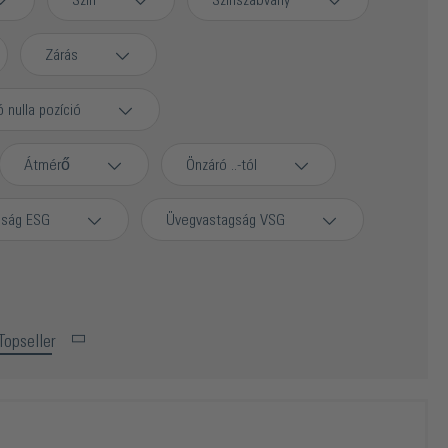
Szín
Színszabvány
Zárás
ó nulla pozíció
Átmérő
Önzáró ..-tól
gság ESG
Üvegvastagság VSG
Topseller