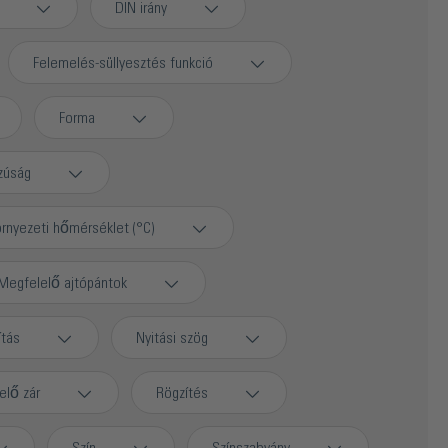
DIN irány
Felemelés-süllyesztés funkció
Forma
zúság
rnyezeti hőmérséklet (°C)
Megfelelő ajtópántok
ítás
Nyitási szög
elő zár
Rögzítés