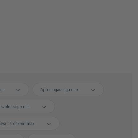
ága
Ajtó magassága max.
 szélessége min.
úlya páronként max.