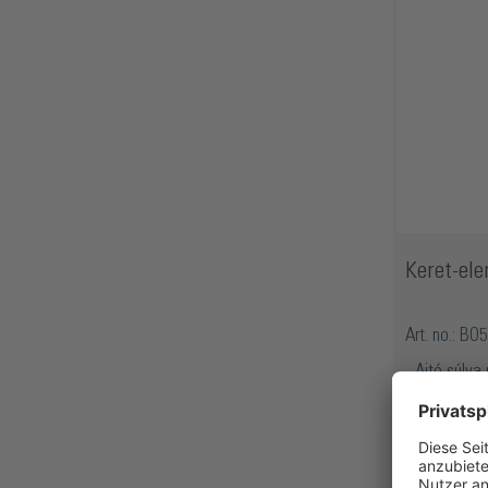
Keret-ele
Art. no.: B
Ajtó súlya
Megfelelő 
Megfelelő 