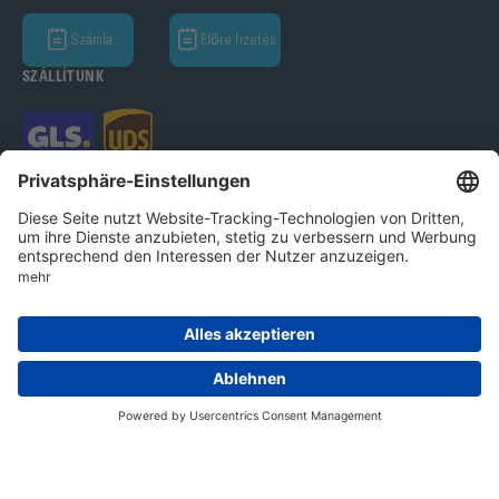
Számla
Előre fizetés
SZÁLLÍTUNK
Bohle GmbH 2026
Imprint
Adatvédelmi nyilatkozat
Ált.Üz.Felt.
Cookie beállítások