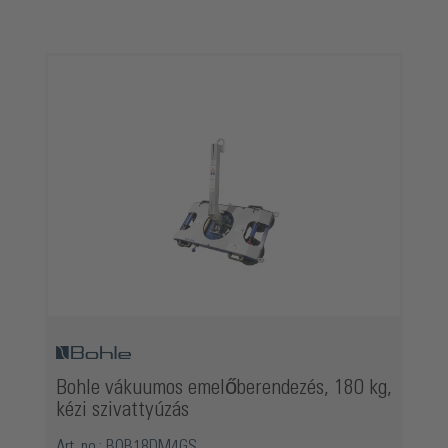
Termékgaléria kihagyása
Bohle vákuumos emelőberendezés, 180 kg,
kézi szivattyúzás
Art. no.: BOB18DM4GS