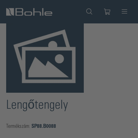
 tartalomra
Képgaléria kihagyása
Lengőtengely
Termékszám:
SP88.B0088