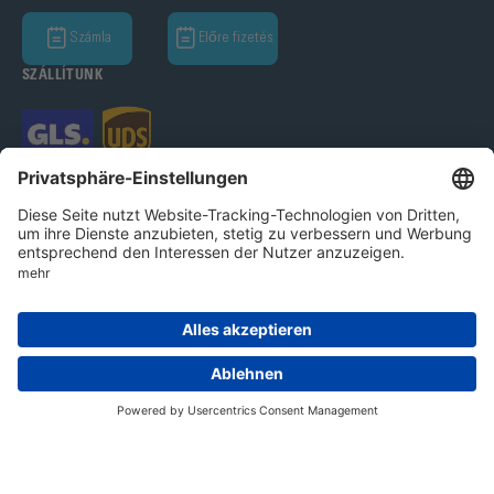
Számla
Előre fizetés
SZÁLLÍTUNK
Bohle GmbH 2026
Imprint
Adatvédelmi nyilatkozat
Ált.Üz.Felt.
Cookie beállítások