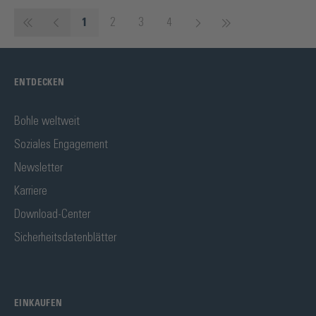
Seite
Seite
Seite
Seite
1
2
3
4
ENTDECKEN
Bohle weltweit
Soziales Engagement
Newsletter
Karriere
Download-Center
Sicherheitsdatenblätter
EINKAUFEN