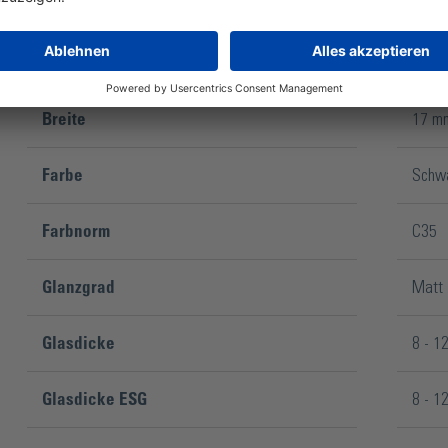
Breite
17 m
Farbe
Schw
Farbnorm
C35
Glanzgrad
Matt
Glasdicke
8 - 1
Glasdicke ESG
8 - 1