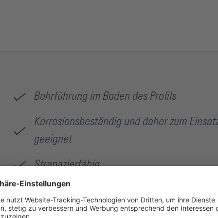
Bohrführung im Boden des Profils
Korrosionsbeständig und daher zum Einsat
geeignet
Strapazierfähig