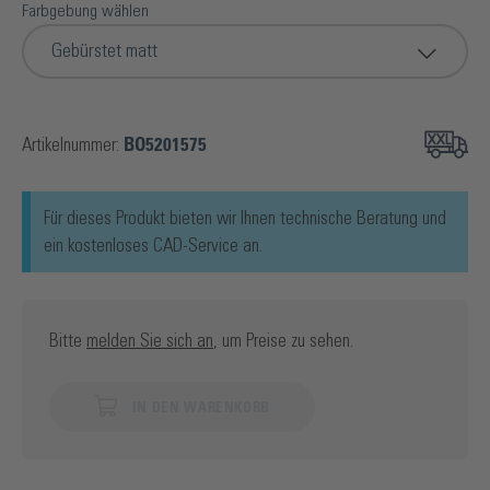
Farbgebung wählen
Gebürstet matt
Artikelnummer:
BO5201575
Für dieses Produkt bieten wir Ihnen technische Beratung und
ein kostenloses CAD-Service an.
Bitte
melden Sie sich an
, um Preise zu sehen.
IN DEN WARENKORB