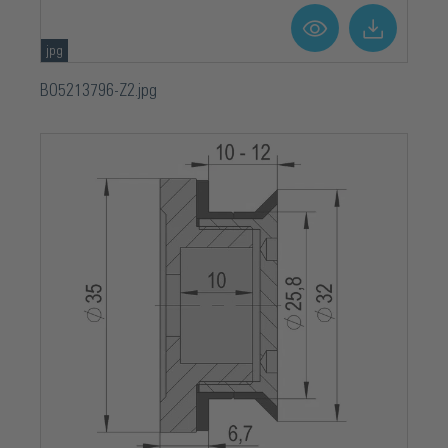
jpg
BO5213796-Z2.jpg