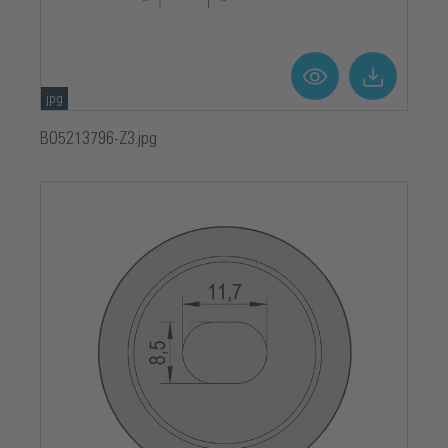
jpg
BO5213796-Z3.jpg