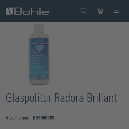
alt springen
Bildergalerie überspringen
Glaspolitur Radora Brillant
Artikelnummer:
BO5008003