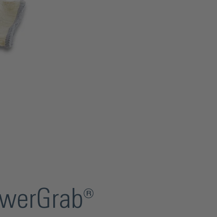
owerGrab®