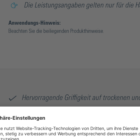
Die Leistungsangaben gelten nur für die H
Anwendungs-Hinweis:
Beachten Sie die beiliegenden Produkthinweise.
Hervorragende Griffigkeit auf trockenen u
Hoher Tragekomfort