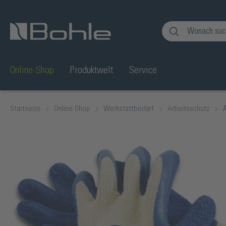
en
Zur Suche springen
Online-Shop
Produktwelt
Service
Startseite
Online-Shop
Werkstattbedarf
Arbeitsschutz
Bildergalerie überspringen