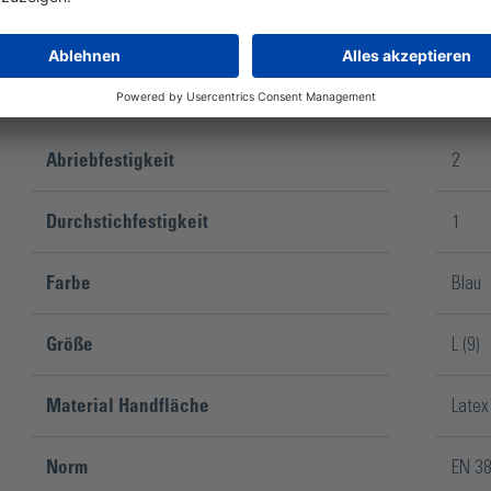
Abriebfestigkeit
2
Durchstichfestigkeit
1
Farbe
Blau
Größe
L (9)
Material Handfläche
Latex
Norm
EN 3