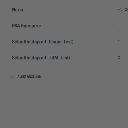
Norm
EN 3
PSA Kategorie
II
Schnittfestigkeit (Coupe-Test)
1
Schnittfestigkeit (TDM-Test)
X
Verpackungsinhalt
1 Paa
ALLES ANZEIGEN
Weiterreißfestigkeit
4