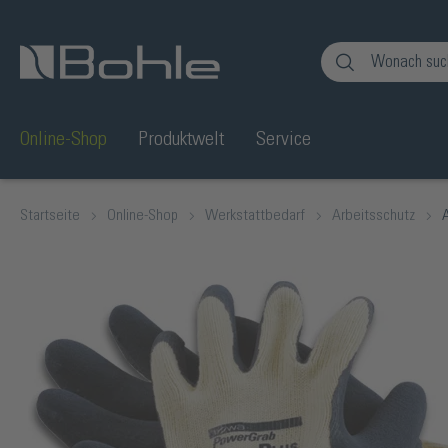
en
Zur Suche springen
Online-Shop
Produktwelt
Service
Startseite
Online-Shop
Werkstattbedarf
Arbeitsschutz
Bildergalerie überspringen