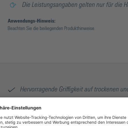
Die Leistungsangaben gelten nur für die H
Anwendungs-Hinweis:
Beachten Sie die beiliegenden Produkthinweise.
Hervorragende Griffigkeit auf trockenen u
Hoher Tragekomfort