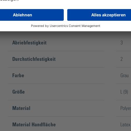
Abriebfestigkeit
3
Durchstichfestigkeit
2
Farbe
Grau
Größe
L (9)
Material
Polye
Material Handfläche
Latex