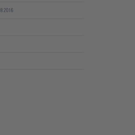
88:2016
r