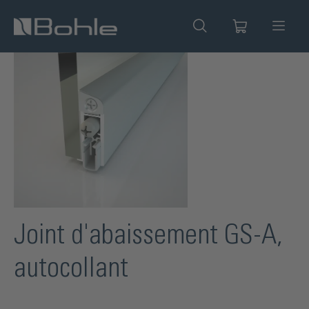
tenu principal
Ignorer la galerie d'images
Joint d'abaissement GS-A,
autocollant