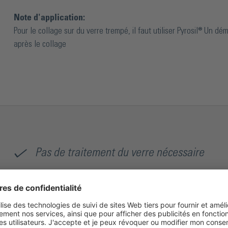
Note d'application:
Pour le collage sur du verre trempé, il faut utiliser Pyrosil® Un d
après le collage
Pas de traitement du verre nécessaire
Acier inoxydable massif
Petite forme discrète