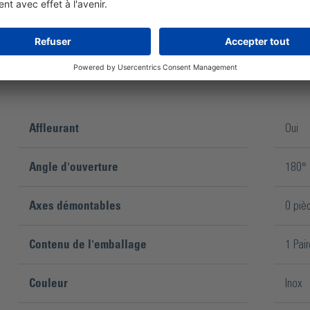
Affleurant
Oui
Angle d'ouverture
180°
Axes démontables
0 piè
Contenu de l'emballage
1 Pair
Couleur
Inox