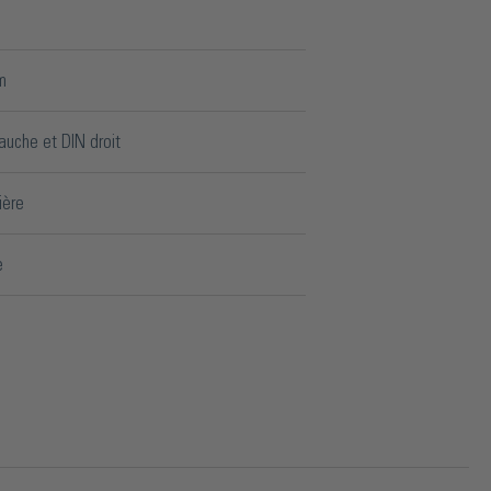
m
auche et DIN droit
ière
e
m
mm
mm