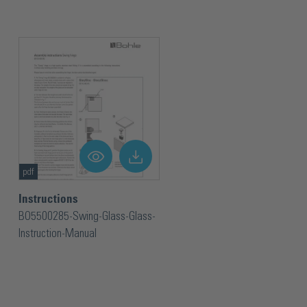
Matériau
Acier
Poids de la porte par paire max.
5 kg
Position de montage
Encas
Position zéro réglable
Non
Réglable en 3D
Non
pdf
Instructions
Surface
Bross
BO5500285-Swing-Glass-Glass-
Instruction-Manual
Série de produits
Swin
Traitement du verre nécessaire
Non