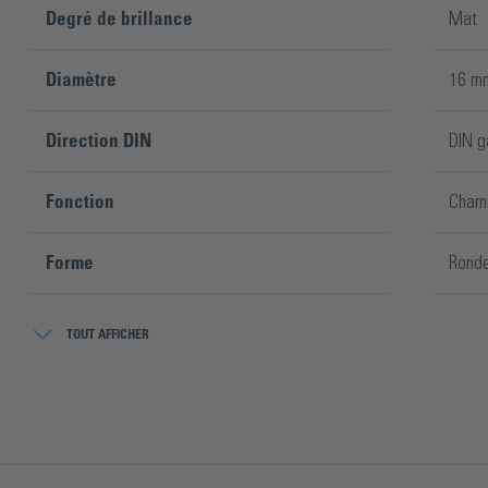
Degré de brillance
Mat
Diamètre
16 m
Direction DIN
DIN g
Fonction
Charn
Forme
Rond
Hauteur
15 m
TOUT AFFICHER
Hauteur de la porte
600 
Largeur de la porte
400 