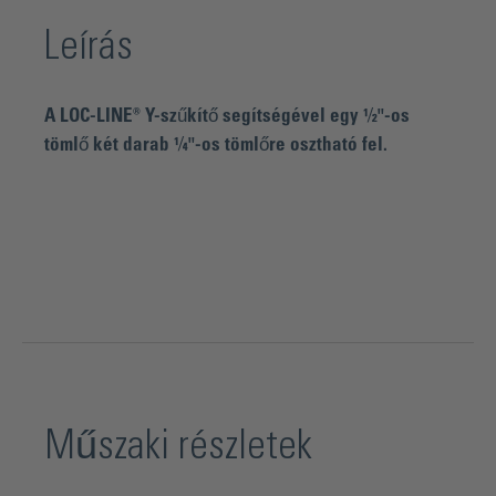
Leírás
A LOC-LINE® Y-szűkítő segítségével egy ½"-os
tömlő két darab ¼"-os tömlőre osztható fel.
Műszaki részletek