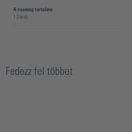
A csomag tartalma
1 Darab
Fedezz fel többet
Termékgaléria kihagyása