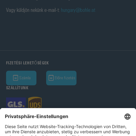
Vagy küldjön nekünk e-mail-t:
hungary@bohle.at
FIZETÉSI LEHETŐSÉGEK
Számla
Előre fizetés
SZÁLLÍTUNK