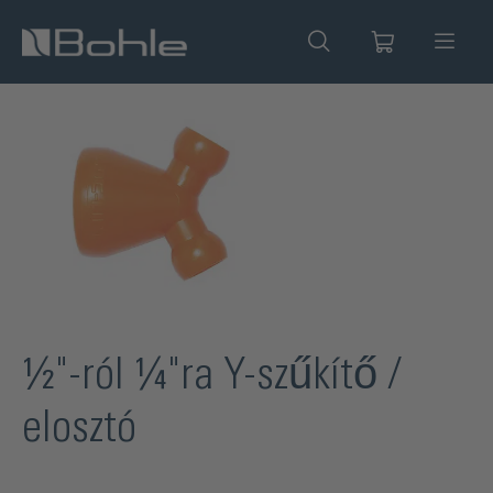
 tartalomra
Képgaléria kihagyása
½"-ról ¼"ra Y-szűkítő /
elosztó