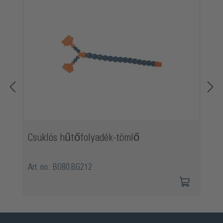
Csuklós hűtőfolyadék-tömlő
Art. no.: BO80.BG212