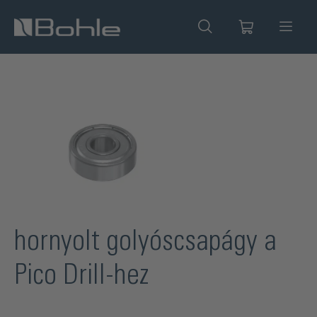
 tartalomra
Képgaléria kihagyása
hornyolt golyóscsapágy a
Pico Drill-hez