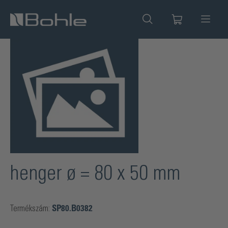
 tartalomra
Képgaléria kihagyása
henger ø = 80 x 50 mm
Termékszám:
SP80.B0382