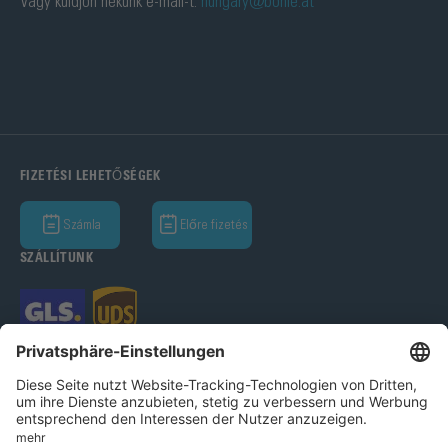
Vagy küldjön nekünk e-mail-t:
hungary@bohle.at
FIZETÉSI LEHETŐSÉGEK
Számla
Előre fizetés
SZÁLLÍTUNK
Bohle GmbH 2026