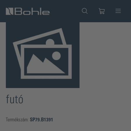
 tartalomra
Képgaléria kihagyása
futó
Termékszám:
SP79.B1391