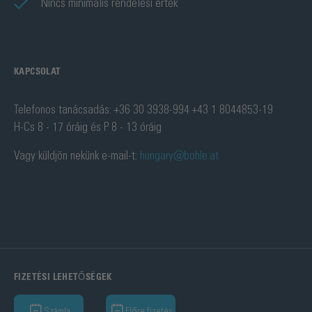
Nincs minimális rendelési érték
KAPCSOLAT
Telefonos tanácsadás: +36 30 3938-994 +43 1 8044853-19
H-Cs 8 - 17 óráig és P 8 - 13 óráig
Vagy küldjön nekünk e-mail-t:
hungary@bohle.at
FIZETÉSI LEHETŐSÉGEK
Számla
Előre fizetés