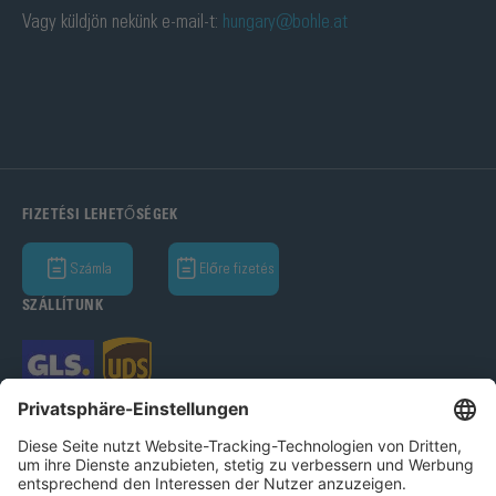
Vagy küldjön nekünk e-mail-t:
hungary@bohle.at
FIZETÉSI LEHETŐSÉGEK
Számla
Előre fizetés
SZÁLLÍTUNK