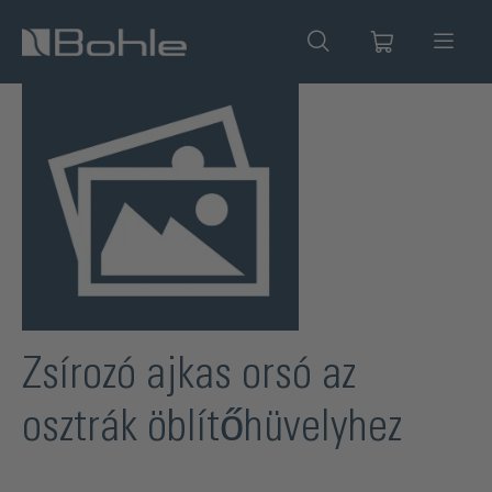
 tartalomra
Képgaléria kihagyása
Zsírozó ajkas orsó az
osztrák öblítőhüvelyhez