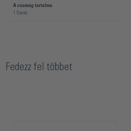
A csomag tartalma
1 Darab
Fedezz fel többet
Termékgaléria kihagyása