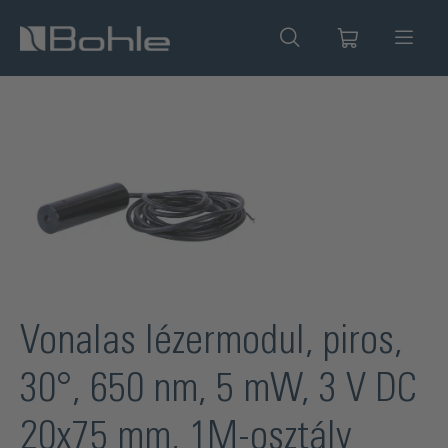
 tartalomra
Képgaléria kihagyása
Vonalas lézermodul, piros,
30°, 650 nm, 5 mW, 3 V DC
20x75 mm, 1M-osztály