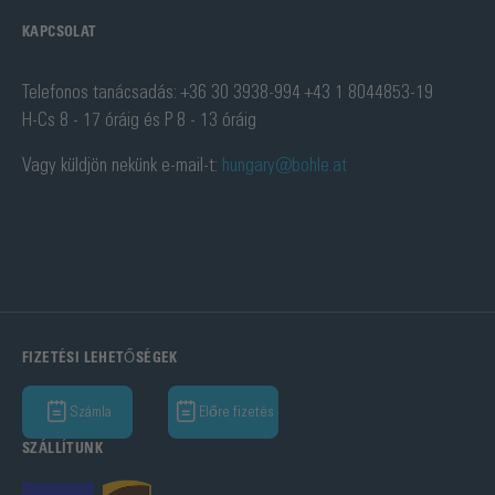
KAPCSOLAT
Telefonos tanácsadás: +36 30 3938-994 +43 1 8044853-19
H-Cs 8 - 17 óráig és P 8 - 13 óráig
Vagy küldjön nekünk e-mail-t:
hungary@bohle.at
FIZETÉSI LEHETŐSÉGEK
Számla
Előre fizetés
SZÁLLÍTUNK