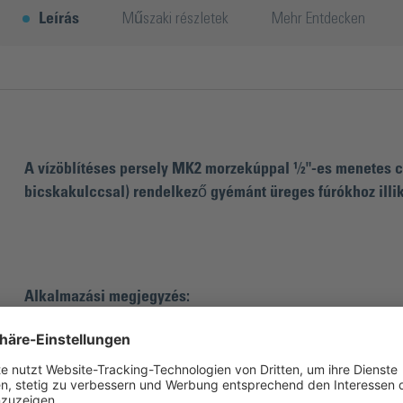
Leírás
Műszaki részletek
Mehr Entdecken
A vízöblítéses persely MK2 morzekúppal ½"-es menetes c
bicskakulccsal) rendelkező gyémánt üreges fúrókhoz illik
Alkalmazási megjegyzés:
A vízöblítéses persely soha nem futhat szárazon. Ekkor ugyanis 