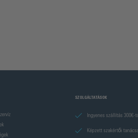
SZOLGÁLTATÁSOK
zervíz
Ingyenes szállítás 300€-t
ek
Képzett szakértői tanács
ségek