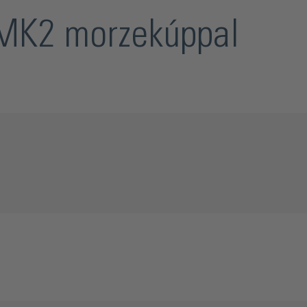
y MK2 morzekúppal