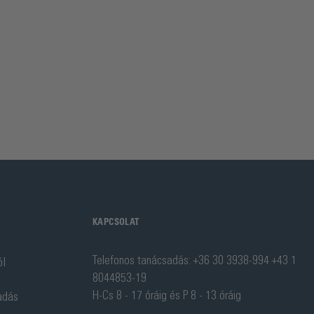
KAPCSOLAT
Telefonos tanácsadás: +36 30 3938-994 +43 1
ól
8044853-19
H-Cs 8 - 17 óráig és P 8 - 13 óráig
adás