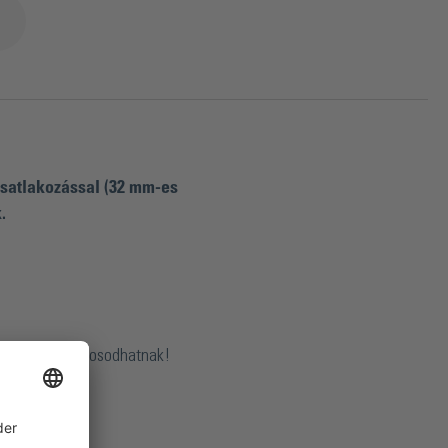
satlakozással (32 mm-es
.
a tömítések károsodhatnak!