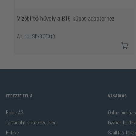
Vízöblítő hüvely a B16 kúpos adapterhez
Art. no.: SP78.OE013
FEDEZZE FEL A
VÁSÁRLÁS
Bohle AG
Online áruház s
Társadalmi elkötelezettség
Gyakori kérdés
Hírlevél
Szállítási költ