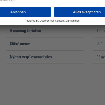
A csomag tartalma
1 Dar
Külső menet
½ "
Nyitott végű csavarkulcs
32 m