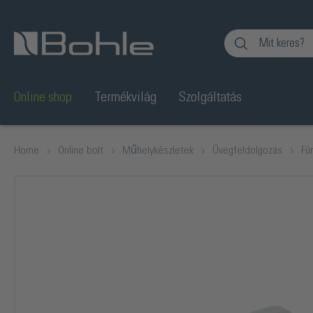
Ugrás a kereséshez
Online shop
Termékvilág
Szolgáltatás
Home
Online bolt
Műhelykészletek
Üvegfeldolgozás
Fú
Képgaléria kihagyása