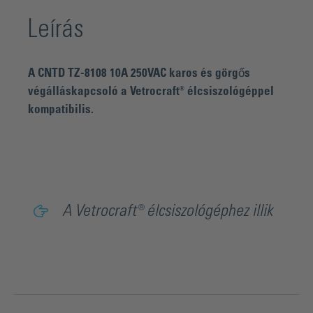
Leírás
A CNTD TZ-8108 10A 250VAC karos és görgős
végálláskapcsoló a Vetrocraft® élcsiszológéppel
kompatibilis.
A Vetrocraft® élcsiszológéphez illik