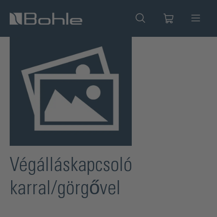
 tartalomra
Képgaléria kihagyása
Végálláskapcsoló
karral/görgővel