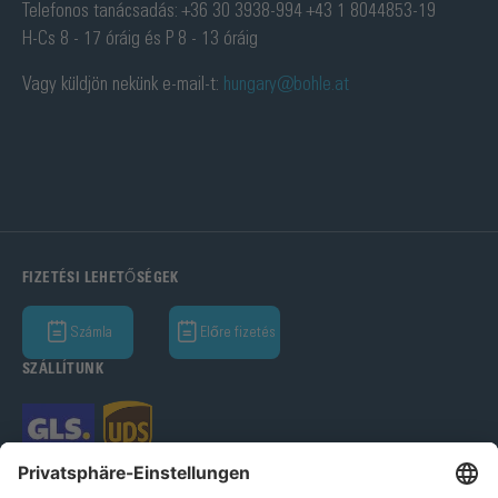
Telefonos tanácsadás: +36 30 3938-994 +43 1 8044853-19
H-Cs 8 - 17 óráig és P 8 - 13 óráig
Vagy küldjön nekünk e-mail-t:
hungary@bohle.at
FIZETÉSI LEHETŐSÉGEK
Számla
Előre fizetés
SZÁLLÍTUNK