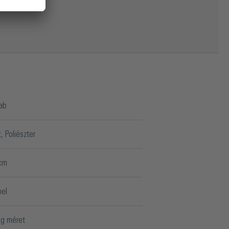
ab
t
, Poliészter
cm
el
g méret