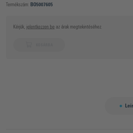
Termékszám:
BO5007605
Kérjük,
jelentkezzen be
az árak megtekintéséhez.
KOSÁRBA
Leí