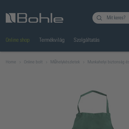
Ugrás a kereséshez
Online shop
Termékvilág
Szolgáltatás
Home
Online bolt
Műhelykészletek
Munkahelyi biztonság 
Képgaléria kihagyása