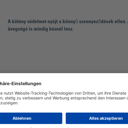
A kötény védelmet nyújt a könnyű szennyeződések ellen. 
üvegvágó is mindig kéznél lesz.
Praktikus zsebek üvegvágóknak
Kellemes viselet