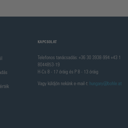
KAPCSOLAT
Telefonos tanácsadás: +36 30 3938-994 +43 1
ól
8044853-19
H-Cs 8 - 17 óráig és P 8 - 13 óráig
adás
Vagy küldjön nekünk e-mail-t:
hungary@bohle.at
 érték