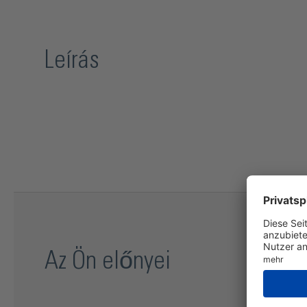
Leírás
Az Ön előnyei