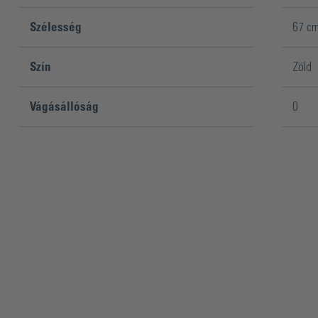
Szélesség
67 c
Szín
Zöld
Vágásállóság
0