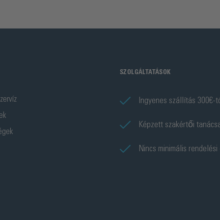
SZOLGÁLTATÁSOK
zervíz
Ingyenes szállítás 300€-t
ek
Képzett szakértői tanács
ségek
Nincs minimális rendelési