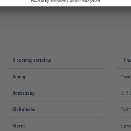
A csomag tartalma
1 Dar
Anyag
Pamu
Hosszúság
81,5 
Kivitelezés
Zsebb
Méret
Egysé