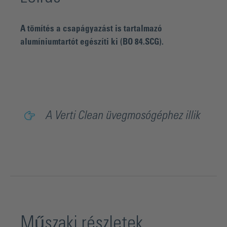
A tömítés a csapágyazást is tartalmazó
alumíniumtartót egészíti ki (BO 84.SCG).
A Verti Clean üvegmosógéphez illik
Műszaki részletek