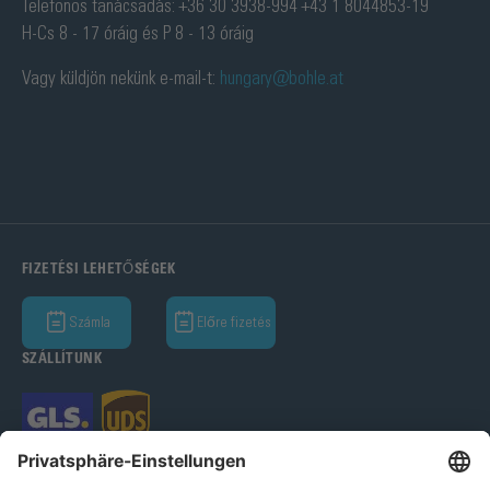
Telefonos tanácsadás: +36 30 3938-994 +43 1 8044853-19
H-Cs 8 - 17 óráig és P 8 - 13 óráig
Vagy küldjön nekünk e-mail-t:
hungary@bohle.at
FIZETÉSI LEHETŐSÉGEK
Számla
Előre fizetés
SZÁLLÍTUNK