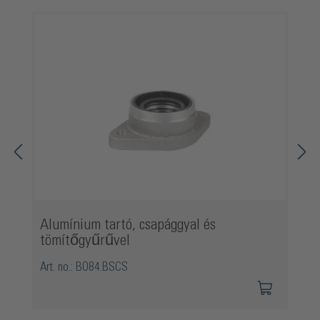
Termékgaléria kihagyása
Alumínium tartó, csapággyal és
tömítőgyűrűvel
Art. no.: BO84.BSCS