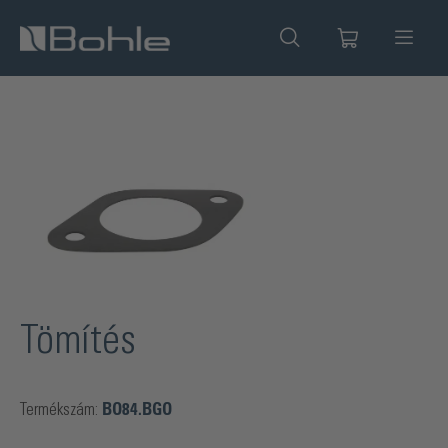
 tartalomra
Képgaléria kihagyása
Tömítés
Termékszám:
BO84.BGO