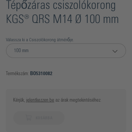
Tépőzáras csiszolókorong
KGS® QRS M14 Ø 100 mm
Válassza ki a Csiszolókorong átmérője.
100 mm
Termékszám:
BO5310082
Kérjük,
jelentkezzen be
az árak megtekintéséhez.
KOSÁRBA