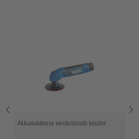
Termékgaléria kihagyása
Akkumulátoros sarokcsiszoló készlet