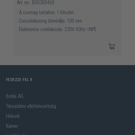
Art. no.: BO5300450
A csomag tartalma: 1 Készlet
Csiszolókorong átmérője: 100 mm
Elektromos csatlakozás: 230V-50Hz-1NPE
FEDEZZE FEL A
Bohle AG
Társadalmi elkötelezettség
Hírlevél
Karrier