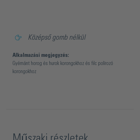
Középső gomb nélkül
Alkalmazási megjegyzés:
Gyémánt horog és hurok korongokhoz és filc polírozó
korongokhoz
Műszaki részletek