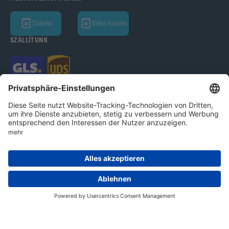
Számla
Előre fizetés
SZÁLLÍTUNK
Bohle GmbH 2026
Imprint
Adatvédelmi nyilatkozat
Ált.Üz.Felt.
Cookie beállítások