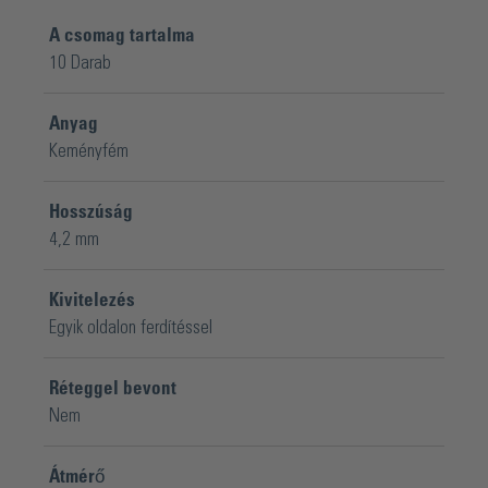
A csomag tartalma
10 Darab
Anyag
Keményfém
Hosszúság
4,2 mm
Kivitelezés
Egyik oldalon ferdítéssel
Réteggel bevont
Nem
Átmérő