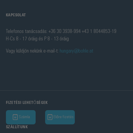
KAPCSOLAT
Telefonos tanácsadás: +36 30 3938-994 +43 1 8044853-19
H-Cs 8 - 17 óráig és P 8 - 13 óráig
Vagy küldjön nekünk e-mail-t:
hungary@bohle.at
FIZETÉSI LEHETŐSÉGEK
Számla
Előre fizetés
SZÁLLÍTUNK