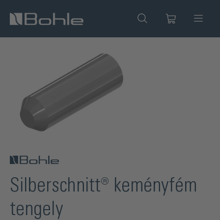
 tartalomra
Képgaléria kihagyása
Silberschnitt® keményfém
tengely