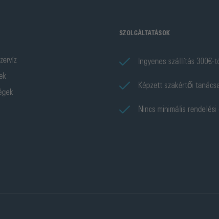
SZOLGÁLTATÁSOK
zervíz
Ingyenes szállítás 300€-t
ek
Képzett szakértői tanács
ségek
Nincs minimális rendelési