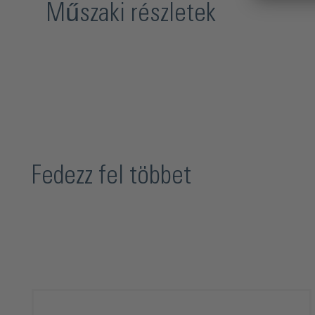
Műszaki részletek
Fedezz fel többet
Termékgaléria kihagyása