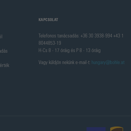
KAPCSOLAT
Telefonos tanácsadás: +36 30 3938-994 +43 1
ól
8044853-19
H-Cs 8 - 17 óráig és P 8 - 13 óráig
adás
Vagy küldjön nekünk e-mail-t:
hungary@bohle.at
 érték