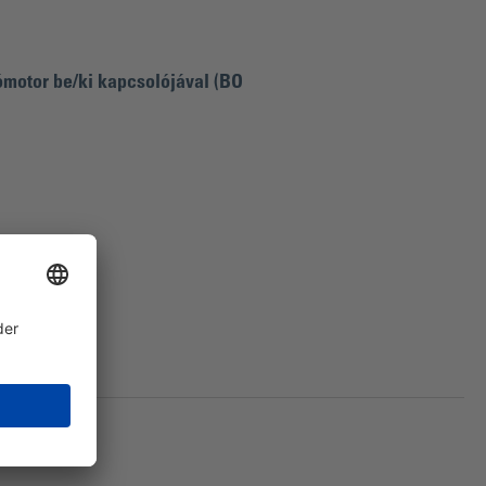
ómotor be/ki kapcsolójával (BO