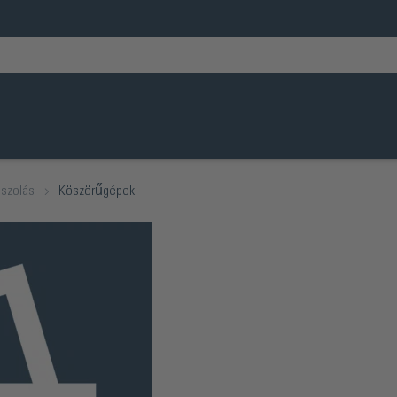
iszolás
Köszörűgépek