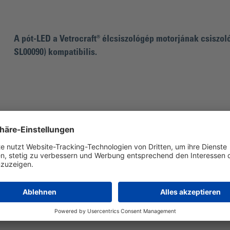
A pót-LED a Vetrocraft® élcsiszológép motorjának csiszol
SL00090) kompatibilis.
A Vetrocraft® élcsiszológéphez illik