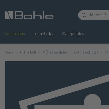
Ugrás a kereséshez
Online shop
Termékvilág
Szolgáltatás
Home
Online bolt
Műhelykészletek
Üvegfeldolgozás
Cs
Képgaléria kihagyása