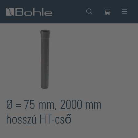
 tartalomra
Képgaléria kihagyása
Ø = 75 mm, 2000 mm
hosszú HT-cső