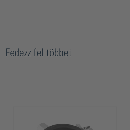
Fedezz fel többet
Termékgaléria kihagyása