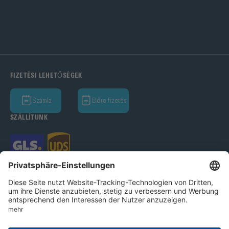
FIZETÉSI LEHETŐSÉGEK
Számla
Előre fizetés
SZÁLLÍTUNK
Bohle GmbH 2026
Imprint