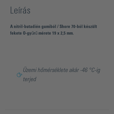
Leírás
A nitril-butadién gumiból / Shore 70-ból készült
fekete O-gyűrű mérete 19 x 2,5 mm.
Üzemi hőmérséklete akár -46 °C-ig
terjed