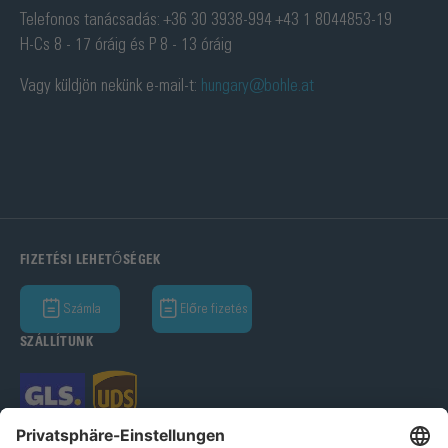
Telefonos tanácsadás: +36 30 3938-994 +43 1 8044853-19
H-Cs 8 - 17 óráig és P 8 - 13 óráig
Vagy küldjön nekünk e-mail-t:
hungary@bohle.at
FIZETÉSI LEHETŐSÉGEK
Számla
Előre fizetés
SZÁLLÍTUNK