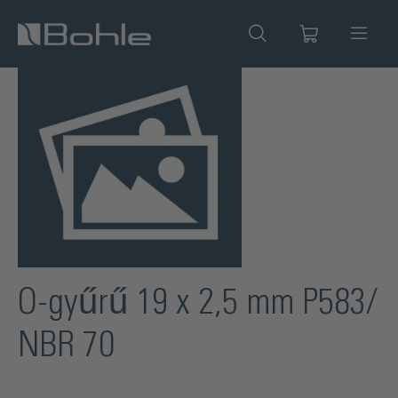
 tartalomra
Képgaléria kihagyása
O-gyűrű 19 x 2,5 mm P583/
NBR 70