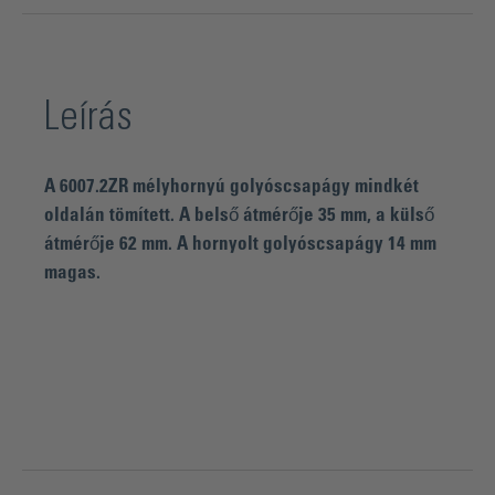
Leírás
A 6007.2ZR mélyhornyú golyóscsapágy mindkét
oldalán tömített. A belső átmérője 35 mm, a külső
átmérője 62 mm. A hornyolt golyóscsapágy 14 mm
magas.