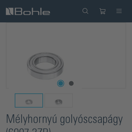
 tartalomra
Képgaléria kihagyása
Mélyhornyú golyóscsapágy