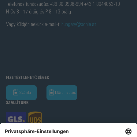
Telefonos tanácsadás: +36 30 3938-994 +43 1 8044853-19
H-Cs 8 - 17 óráig és P 8 - 13 óráig
Vagy küldjön nekünk e-mail-t:
hungary@bohle.at
FIZETÉSI LEHETŐSÉGEK
Számla
Előre fizetés
SZÁLLÍTUNK