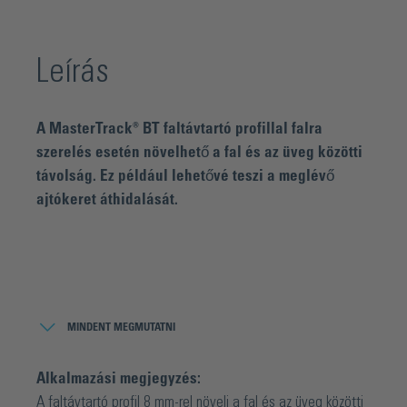
Leírás
A MasterTrack® BT faltávtartó profillal falra
szerelés esetén növelhető a fal és az üveg közötti
távolság. Ez például lehetővé teszi a meglévő
ajtókeret áthidalását.
A MasterTrack® BT termékcsaládról:
A MasterTrack® BT tolóajtó sorozat speciális megoldásait
MINDENT MEGMUTATNI
akkor használják, amikor a beépítési helyzet igényesebb
megoldást tesz szükségessé az egyszerű mennyezetre
Alkalmazási megjegyzés:
vagy falra szerelésnél. A MasterTrack® BT moduláris
A faltávtartó profil 8 mm-rel növeli a fal és az üveg közötti