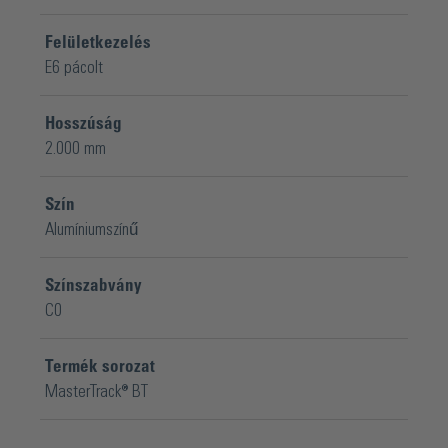
Felületkezelés
E6 pácolt
Hosszúság
2.000 mm
Szín
Alumíniumszínű
Színszabvány
C0
Termék sorozat
MasterTrack® BT