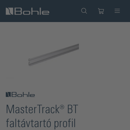
 tartalomra
Képgaléria kihagyása
MasterTrack® BT
faltávtartó profil