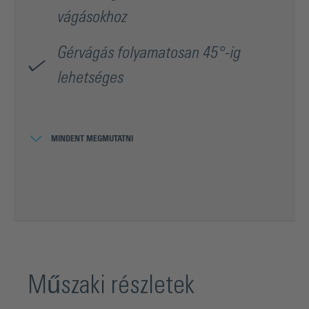
vágásokhoz
Gérvágás folyamatosan 45°-ig
lehetséges
MINDENT MEGMUTATNI
A nagy, 0,5 literes víztartály hosszú,
folyamatos munkát tesz lehetővé
Robusztus acél asztal rozsdamentes
nikkelötvözettel
Túlterhelés elleni védelem
Műszaki részletek