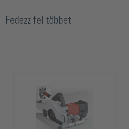
Fedezz fel többet
Termékgaléria kihagyása