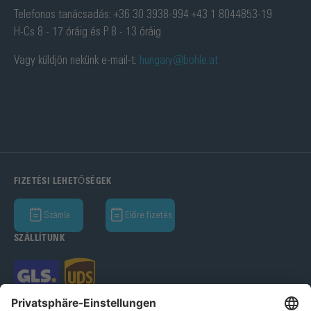
Telefonos tanácsadás: +36 30 3938-994 +43 1 8044853-19
H-Cs 8 - 17 óráig és P 8 - 13 óráig
Vagy küldjön nekünk e-mail-t:
hungary@bohle.at
FIZETÉSI LEHETŐSÉGEK
Számla
Előre fizetés
SZÁLLÍTUNK