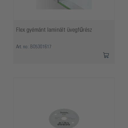
Flex gyémánt laminált üvegfűrész
Art. no.: BO5301617
Termékgaléria kihagyása