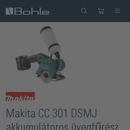
 tartalomra
Képgaléria kihagyása
Makita CC 301 DSMJ
akkumulátoros üvegfűrész