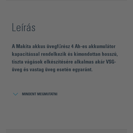
Leírás
A Makita akkus üvegfűrész 4 Ah-es akkumulátor
kapacitással rendelkezik és kimondottan hosszú,
tiszta vágások elkészítésére alkalmas akár VSG-
üveg és vastag üveg esetén egyaránt.
A kizárólag a Bohle-nál kapható BO 53001620 fűrészlapok
különösen alkalmasak a laminált biztonsági üveg és a
MINDENT MEGMUTATNI
vastag üveg esetében. Az 1 mm-es vékony gyémánt
fűrészlapot az üveg nútolásához ajánljuk. A biztonsági
üveg, az öntött gyantaüveg és a tűzálló üveg egyre
szélesebb körben a legkülönfélébb területeken kerül