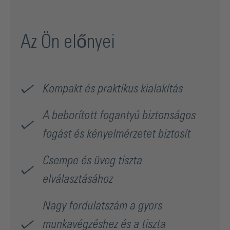
felhasználásra. Míg a többrétegű üveget utólag már csak
fűrészelni lehet, addig a laminált biztonsági üveget vágni
és törni is lehet. A fűrészelésnek azonban itt is megvan az
Az Ön előnyei
az előnye, hiszen a töréskor keletkező repedezés miatt
keletkező selejt aránya így jelentősen csökkenthető.
Kompakt és praktikus kialakítás
A beborított fogantyú biztonságos
fogást és kényelmérzetet biztosít
Csempe és üveg tiszta
elválasztásához
Nagy fordulatszám a gyors
munkavégzéshez és a tiszta