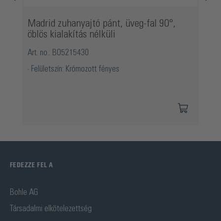
Madrid zuhanyajtó pánt, üveg-fal 90°,
öblös kialakítás nélküli
Art. no.: BO5215430
Felületszín: Krómozott fényes
FEDEZZE FEL A
Bohle AG
Társadalmi elkötelezettség