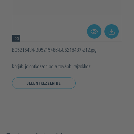
jpg
BO5215434-BO5215486-BO5218487-Z12.jpg
Kérjük, jelentkezzen be a további rajzokhoz:
JELENTKEZZEN BE