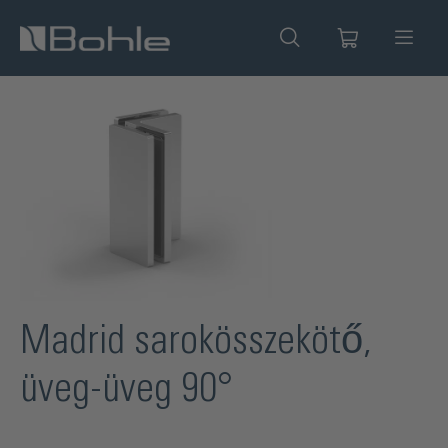
 tartalomra
Képgaléria kihagyása
Madrid sarokösszekötő,
üveg-üveg 90°