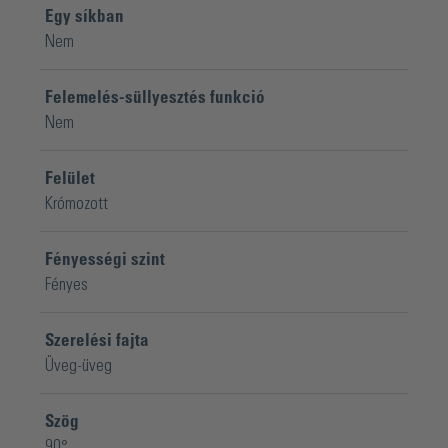
Egy síkban
Nem
Felemelés-süllyesztés funkció
Nem
Felület
Krómozott
Fényességi szint
Fényes
Szerelési fajta
Üveg-üveg
Szög
90°