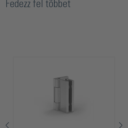
Fedezz fel többet
Termékgaléria kihagyása