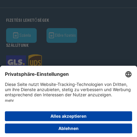
FIZETÉSI LEHETŐSÉGEK
Számla
Előre fizetés
SZÁLLÍTUNK
Bohle GmbH 2026
Imprint
Adatvédelmi nyilatkozat
Ált.Üz.Felt.
Cookie beállítások