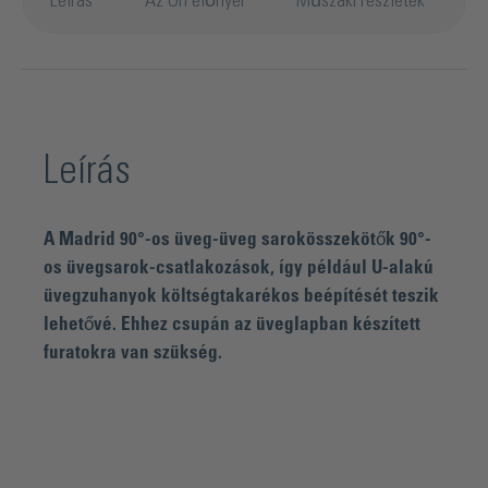
Leírás
Az Ön előnyei
Műszaki részletek
L
Leírás
A Madrid 90°-os üveg-üveg sarokösszekötők 90°-
os üvegsarok-csatlakozások, így például U-alakú
üvegzuhanyok költségtakarékos beépítését teszik
lehetővé. Ehhez csupán az üveglapban készített
furatokra van szükség.
A Madrid termékcsaládról: