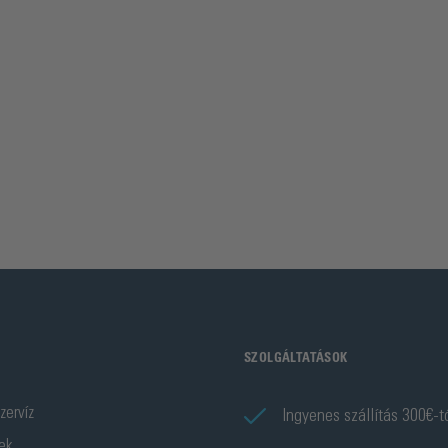
SZOLGÁLTATÁSOK
zervíz
Ingyenes szállítás 300€-t
ek