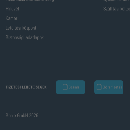
Hírlevél
Szállítási költ
Karrier
Letöltési központ
Biztonsági adatlapok
Számla
Előre fizetés
FIZETÉSI LEHETŐSÉGEK
Bohle GmbH 2026