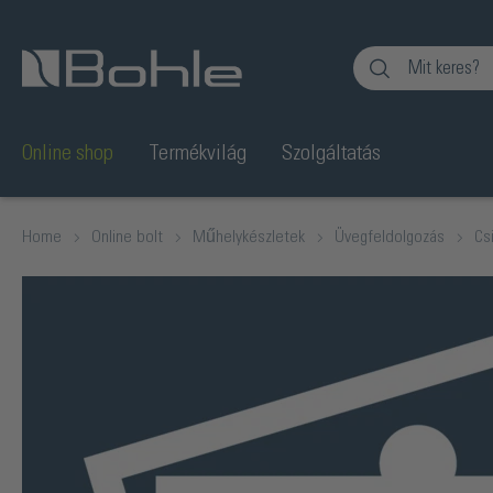
Ugrás a kereséshez
Online shop
Termékvilág
Szolgáltatás
Home
Online bolt
Műhelykészletek
Üvegfeldolgozás
Cs
Képgaléria kihagyása