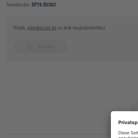
Termékszám:
SP78.B0382
Kérjük,
jelentkezzen be
az árak megtekintéséhez.
KOSÁRBA