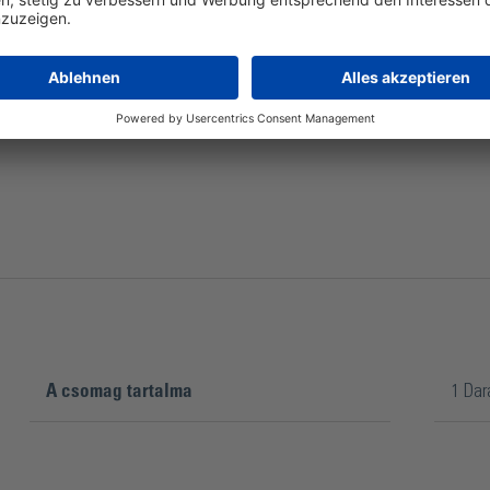
A 25 mm hosszú hatszögletű csavar névleges menetátmér
A csomag tartalma
1 Dar