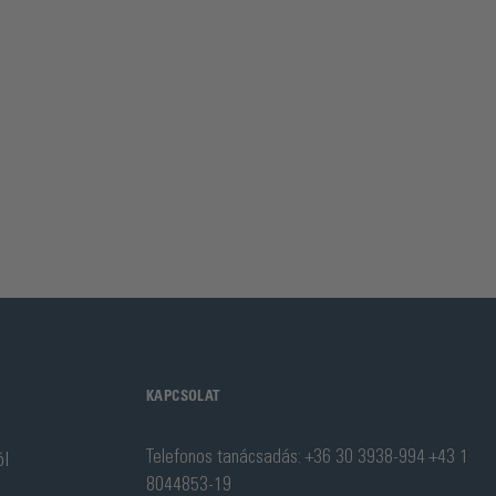
KAPCSOLAT
Telefonos tanácsadás: +36 30 3938-994 +43 1
ól
8044853-19