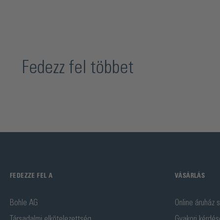
Fedezz fel többet
FEDEZZE FEL A
VÁSÁRLÁS
Bohle AG
Online áruház s
Társadalmi elkötelezettség
Gyakori kérdés