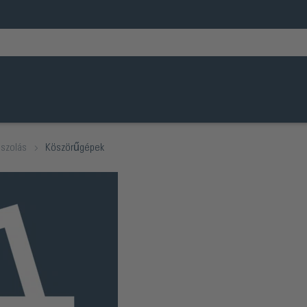
iszolás
Köszörűgépek