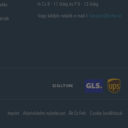
H-Cs 8 - 17 óráig és P 8 - 13 óráig
adás
Vagy küldjön nekünk e-mail-t:
hungary@bohle.at
 érték
SZÁLLÍTUNK
Imprint
Adatvédelmi nyilatkozat
Ált.Üz.Felt.
Cookie beállítások