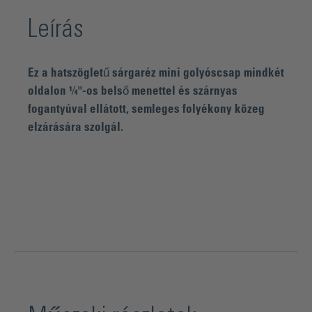
Leírás
Ez a hatszögletű sárgaréz mini golyóscsap mindkét
oldalon ¼"-os belső menettel és szárnyas
fogantyúval ellátott, semleges folyékony közeg
elzárására szolgál.