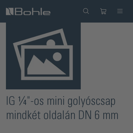
 tartalomra
Képgaléria kihagyása
IG ¼"-os mini golyóscsap
mindkét oldalán DN 6 mm