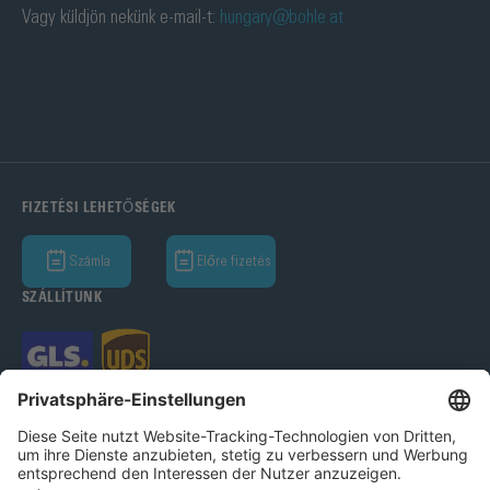
Vagy küldjön nekünk e-mail-t:
hungary@bohle.at
FIZETÉSI LEHETŐSÉGEK
Számla
Előre fizetés
SZÁLLÍTUNK
Bohle GmbH 2026