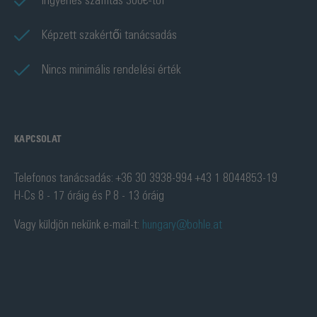
Ingyenes szállítás 300€-tól
Képzett szakértői tanácsadás
Nincs minimális rendelési érték
KAPCSOLAT
Telefonos tanácsadás: +36 30 3938-994 +43 1 8044853-19
H-Cs 8 - 17 óráig és P 8 - 13 óráig
Vagy küldjön nekünk e-mail-t:
hungary@bohle.at