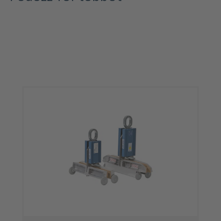
Termékgaléria kihagyása