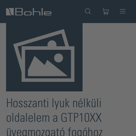
 tartalomra
Képgaléria kihagyása
Hosszanti lyuk nélküli
oldalelem a GTP10XX
üvegmozgató fogóhoz