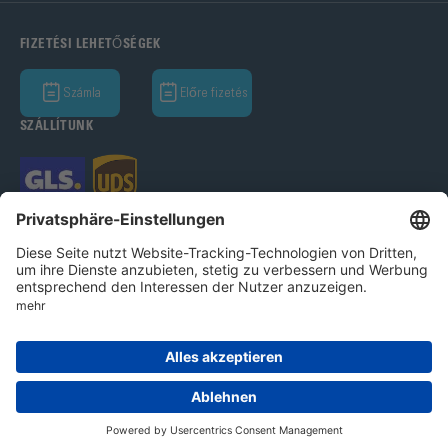
FIZETÉSI LEHETŐSÉGEK
Számla
Előre fizetés
SZÁLLÍTUNK
Bohle GmbH 2026
Imprint
Adatvédelmi nyilatkozat
Ált.Üz.Felt.
Cookie beállítások